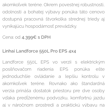
akomkoľvek teréne. Okrem povestnej robustnosti,
odolnosti a bohatej výbavy ponúka táto cenovo
dostupná pracovná štvorkolka strednej triedy aj
vynikajúcu hospodárnosť prevádzky.
Cena: od
4.399
€ s DPH
Linhai Landforce 550L Pro EPS 4x4
Landforce 550L EPS vo verzii s elektrickým
posilňovačom riadenia EPS ponúka ešte
jednoduchšie ovládanie a lepšiu kontrolu v
akomkoľvek teréne. Rovnako ako štandardná
verzia prináša dostatok priestoru pre dve osoby
vďaka predĺženému podvozku, komfortnú jazdu
aj v náročnom prostredí a praktickú výbavu na