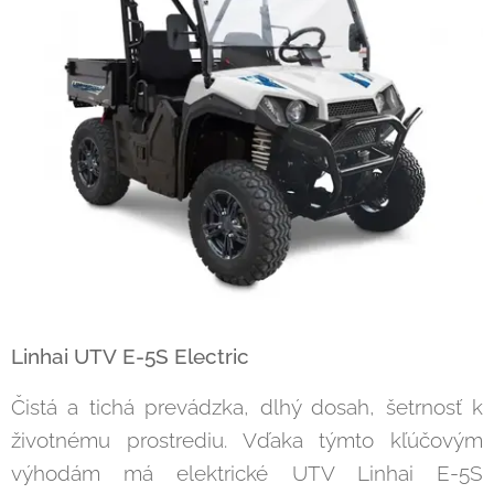
Linhai UTV
E-5S Electric
Čistá a tichá prevádzka, dlhý dosah, šetrnosť k
životnému prostrediu. Vďaka týmto kľúčovým
výhodám má elektrické UTV Linhai E-5S