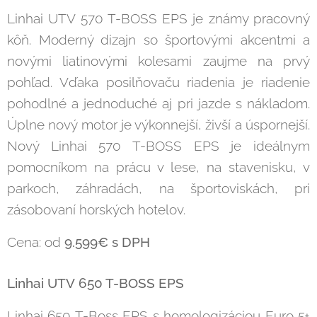
Linhai UTV 570 T-BOSS EPS je známy pracovný
kôň. Moderný dizajn so športovými akcentmi a
novými liatinovými kolesami zaujme na prvý
pohľad. Vďaka posilňovaču riadenia je riadenie
pohodlné a jednoduché aj pri jazde s nákladom.
Úplne nový motor je výkonnejší, živší a úspornejší.
Nový Linhai 570 T-BOSS EPS je ideálnym
pomocníkom na prácu v lese, na stavenisku, v
parkoch, záhradách, na športoviskách, pri
zásobovaní horských hotelov.
Cena: od
9.599
€ s DPH
Linhai UTV
650 T-BOSS EPS
Linhai 650 T-Boss EPS s homologizáciou Euro 5+