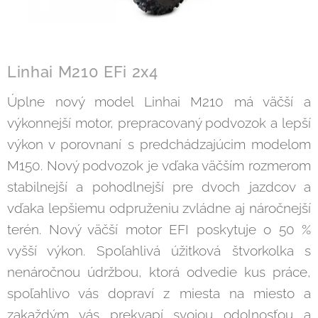
Linhai M210
EFi 2x4
Úplne nový model Linhai M210 má väčší a
výkonnejší motor, prepracovaný podvozok a lepší
výkon v porovnaní s predchádzajúcim modelom
M150. Nový podvozok je vďaka väčším rozmerom
stabilnejší a pohodlnejší pre dvoch jazdcov a
vďaka lepšiemu odpruženiu zvládne aj náročnejší
terén. Nový väčší motor EFI poskytuje o 50 %
vyšší výkon. Spoľahlivá úžitková štvorkolka s
nenáročnou údržbou, ktorá odvedie kus práce,
spoľahlivo vás dopraví z miesta na miesto a
zakaždým vás prekvapí svojou odolnosťou a