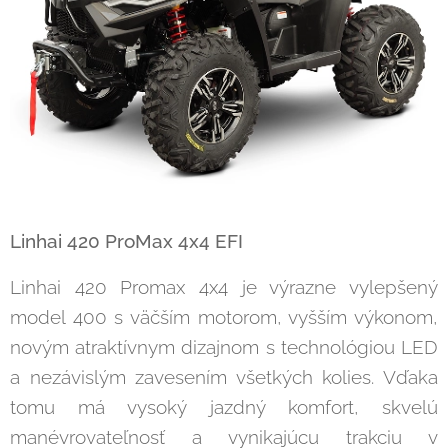
Linhai 420 ProMax 4x4 EFI
Linhai 420 Promax 4x4 je výrazne vylepšený
model 400 s väčším motorom, vyšším výkonom,
novým atraktívnym dizajnom s technológiou LED
a nezávislým zavesením všetkých kolies. Vďaka
tomu má vysoký jazdný komfort, skvelú
manévrovateľnosť a vynikajúcu trakciu v