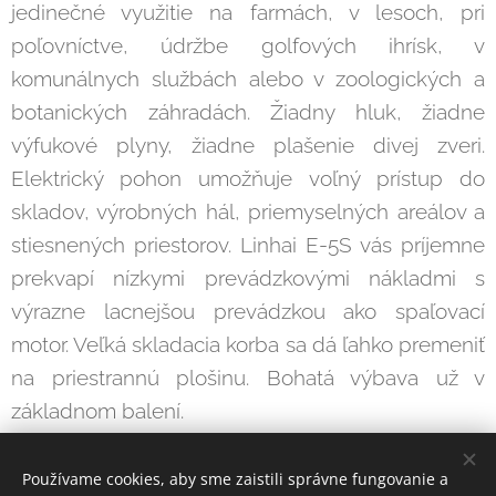
jedinečné využitie na farmách, v lesoch, pri
poľovníctve, údržbe golfových ihrísk, v
komunálnych službách alebo v zoologických a
botanických záhradách. Žiadny hluk, žiadne
výfukové plyny, žiadne plašenie divej zveri.
Elektrický pohon umožňuje voľný prístup do
skladov, výrobných hál, priemyselných areálov a
stiesnených priestorov. Linhai E-5S vás príjemne
prekvapí nízkymi prevádzkovými nákladmi s
výrazne lacnejšou prevádzkou ako spaľovací
motor. Veľká skladacia korba sa dá ľahko premeniť
na priestrannú plošinu. Bohatá výbava už v
základnom balení.
Cena: od
9.999
€ s DPH
Používame cookies, aby sme zaistili správne fungovanie a