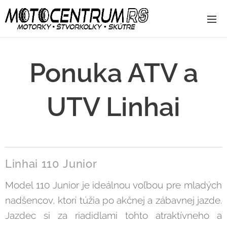
Ponuka ATV a
UTV Linhai
Linhai 110
Junior
Model 110 Junior je ideálnou voľbou pre mladých
nadšencov, ktorí túžia po akčnej a zábavnej jazde.
Jazdec si za riadidlami tohto atraktívneho a