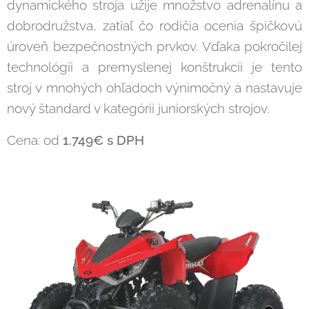
dynamického stroja užije množstvo adrenalínu a
dobrodružstva, zatiaľ čo rodičia ocenia špičkovú
úroveň bezpečnostných prvkov. Vďaka pokročilej
technológii a premyslenej konštrukcii je tento
stroj v mnohých ohľadoch výnimočný a nastavuje
nový štandard v kategórii juniorských strojov.
Cena: od
1.749€ s DPH