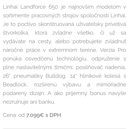
Linhai Landforce 650 je najnovším modelom v
sortimente pracovných strojov spoločnosti Linhai.
Je to poctivo skonštruovaná užívateľsky prívetivá
štvorkolka, ktorá zvládne všetko, či už sa
vydávate na cesty, alebo potrebujete zvládnuť
náročné práce v extrémnom teréne. Verzia Pro
ponúka osvedčenú technológiu, odpruženie s
plne nastaviteľnými tlmičmi, posilňovač riadenia,
26" pneumatiky Bulldog, 14" hliníkové kolesá s
Beadlock, rozšírenú výbavu a mimoriadne
podarený dizajn. A ako príjemný bonus navyše
nezruinuje ani banku.
Cena: od
7.099
€ s DPH