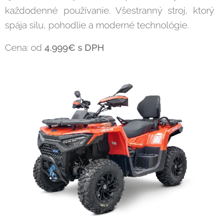
každodenné používanie. Všestranný stroj, ktorý
spája silu, pohodlie a moderné technológie.
Cena: od
4.999€ s DPH